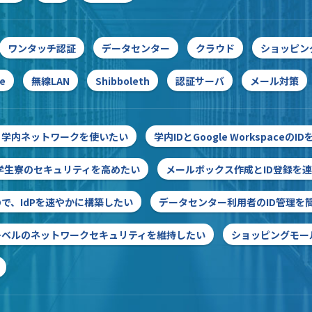
ワンタッチ認証
データセンター
クラウド
ショッピン
e
無線LAN
Shibboleth
認証サーバ
メール対策
ら学内ネットワークを使いたい
学内IDとGoogle Workspaceの
学生寮のセキュリティを高めたい
メールボックス作成とID登録を
で、IdPを速やかに構築したい
データセンター利用者のID管理を
レベルのネットワークセキュリティを維持したい
ショッピングモー