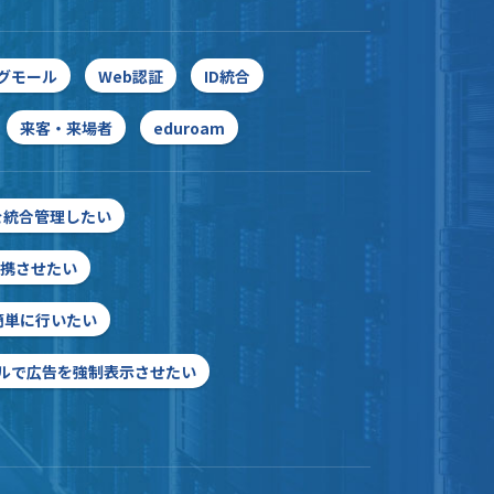
グモール
Web認証
ID統合
来客・来場者
eduroam
IDを統合管理したい
連携させたい
簡単に行いたい
ルで広告を強制表示させたい