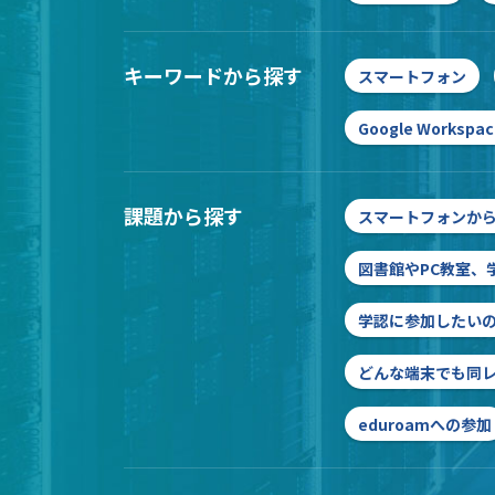
キーワードから探す
スマートフォン
Google Workspac
課題から探す
スマートフォンか
図書館やPC教室、
学認に参加したいの
どんな端末でも同
eduroamへの参加