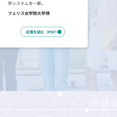
学システムを一新。
札
フェリス女学院大学様
記事を読む（PDF）