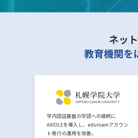
ネッ
教育機関を
向
学内認証基盤の学認への接続に
負荷
AXIOLEを導入し、eduroamアカウン
に全
ト発行の運用を改善。